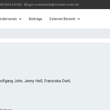
49 3634 612420
gym.soemmerda@schulen-soem.de
örderverein
Beiträge
Externer Bereich
Wolfgang John, Jenny Heß, Franziska Dietl,