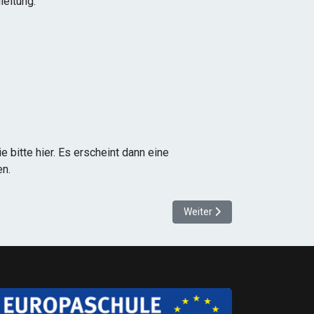
leitung.
 bitte hier. Es erscheint dann eine
en.
Nächster Beitrag: Wer wir sin
Weiter