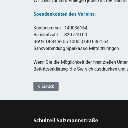
Wir sind für Eure Anliegen jederzeit da! Nehmt 
Spendenkonten des Vereins:
Kontonummer : 140036164
Bankleitzahl : 820 510 00
IBAN: DE84 8205 1000 0140 0361 64
Bankverbindung Sparkasse Mittelthüringen
Wenn Sie die Möglichkeit der finanziellen Unter
Beitrittserklärung, die Sie sich ausdrucken und
Vorheriger Beitrag: Aufnahmeantrag Förderverein
Zurück
Schulteil Salzmannstraße