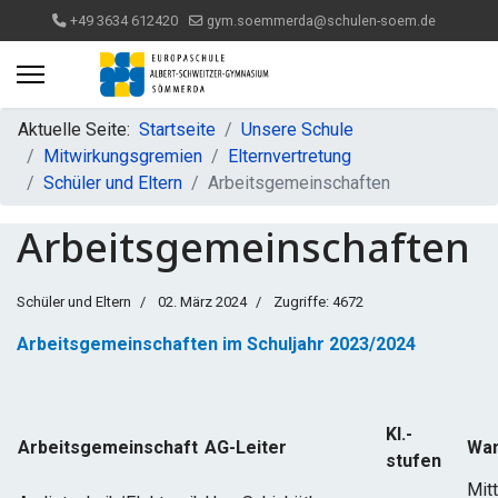
+49 3634 612420
gym.soemmerda@schulen-soem.de
Aktuelle Seite:
Startseite
Unsere Schule
Mitwirkungsgremien
Elternvertretung
Schüler und Eltern
Arbeitsgemeinschaften
Arbeitsgemeinschaften
Schüler und Eltern
02. März 2024
Zugriffe: 4672
Arbeitsgemeinschaften im Schuljahr 2023/2024
Kl.-
Arbeitsgemeinschaft
AG-Leiter
Wa
stufen
Mit