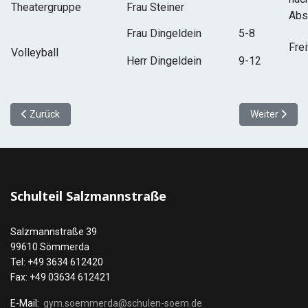
Theatergruppe
Frau Steiner
Abs
Frau Dingeldein
5-8
Fre
Volleyball
Herr Dingeldein
9-12
Vorheriger Beitrag: Berufs- und Studienorientierung
Nächster Beit
Zurück
Weiter
Schulteil Salzmannstraße
Salzmannstraße 39
99610 Sömmerda
Tel: +49 3634 612420
Fax: +49 03634 612421
E-Mail:
gym.soemmerda@schulen-soem.de