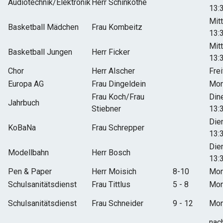
Audiotechnik/Elektronik
Herr Schinköthe
13:
Mit
Basketball Mädchen
Frau Kombeitz
13:
Mit
Basketball Jungen
Herr Ficker
13:
Chor
Herr Alscher
Frei
Europa AG
Frau Dingeldein
Mon
Frau Koch/Frau
Din
Jahrbuch
Stiebner
13:
Die
KoBaNa
Frau Schrepper
13:
Die
Modellbahn
Herr Bosch
13:
Pen & Paper
Herr Moisich
8-10
Mon
Schulsanitätsdienst
Frau Tittlus
5 - 8
Mon
Schulsanitätsdienst
Frau Schneider
9 - 12
Mon
nac