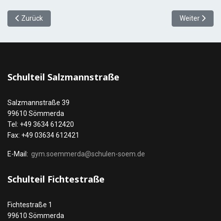
Vorheriger Beitrag: ASG-Fußballer sind sehr erfolgreich!
Nächster Beit
Zurück
Weiter
Schulteil Salzmannstraße
Salzmannstraße 39
99610 Sömmerda
Tel: +49 3634 612420
Fax: +49 03634 612421
E-Mail:
gym.soemmerda@schulen-soem.de
Schulteil Fichtestraße
Fichtestraße 1
99610 Sömmerda